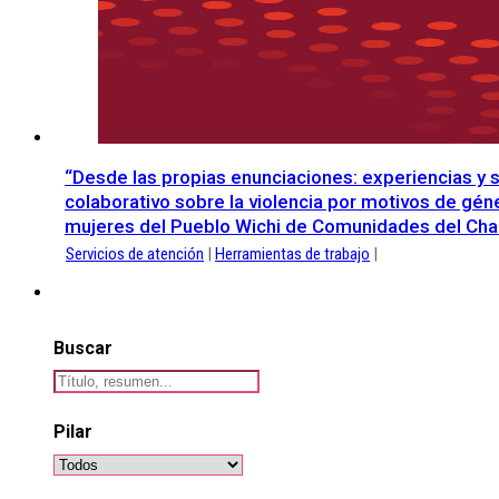
“Desde las propias enunciaciones: experiencias y 
colaborativo sobre la violencia por motivos de gén
mujeres del Pueblo Wichi de Comunidades del Chaco
Servicios de atención
|
Herramientas de trabajo
|
Buscar
Pilar