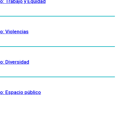
io: Trabajo y Equidad
o: Violencias
io: Diversidad
io: Espacio público