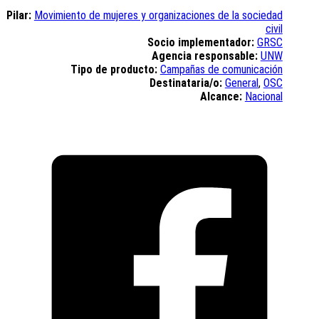
Pilar:
Movimiento de mujeres y organizaciones de la sociedad
civil
Socio implementador:
GRSC
Agencia responsable:
UNW
Tipo de producto:
Campañas de comunicación
Destinataria/o:
General
,
OSC
Alcance:
Nacional