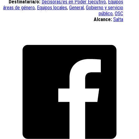
Destinataria/o:
Decisoras/es en Poder Ejecutivo
,
Equipos
áreas de género
,
Equipos locales
,
General
,
Gobierno y servicio
público
,
OSC
Alcance:
Salta