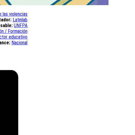
 las violencias
tador:
Latinlab
sable:
UNFPA
ión / Formación
ctor educativo
ance:
Nacional