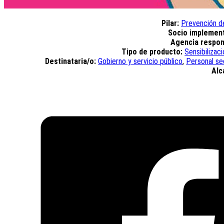
Pilar:
Prevención de
Socio implemen
Agencia respon
Tipo de producto:
Sensibilizac
Destinataria/o:
Gobierno y servicio público
,
Personal se
Alc